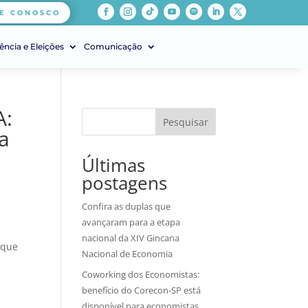
E CONOSCO
ência e Eleições
Comunicação
A:
Pesquisar
ca
Últimas
postagens
Confira as duplas que
avançaram para a etapa
nacional da XIV Gincana
que
Nacional de Economia
Coworking dos Economistas:
benefício do Corecon-SP está
disponível para economistas