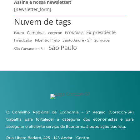
Assine a nossa newsletter!
[newsletter_form]
Nuvem de tags
Ex-presidente
Campinas
Bauru
corecon
ECONOMIA
Ribeirão Preto
Santo André - SP
Piracicaba
Sorocaba
São Paulo
São Caetano do Sul
O Conselho Regional de Economia – 2ª Região (Corecon-SP)
trabalha para fortalecer a categoria dos economistas e para
assegurar o eficiente serviço de Economia à população paulista.
Rua Líbero Badaró, 425 – 14º. Andar – Centro