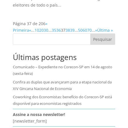
eleitores de todo o país...
Página 37 de 206
«
Primeira
«
...
10
20
30
...
35
36
37
38
39
...
50
60
70
...
»
Última »
Pesquisar
Últimas postagens
Comunicado – Expediente no Corecon-SP em 14 de agosto
(sexta-feira)
Confira as duplas que avançaram para a etapa nacional da
XIV Gincana Nacional de Economia
Coworking dos Economistas: benefício do Corecon-SP está
disponível para economistas registrados
Assine a nossa newsletter!
[newsletter_form]