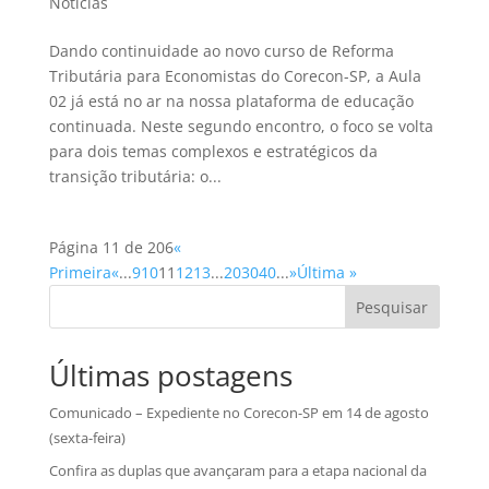
Notícias
Dando continuidade ao novo curso de Reforma
Tributária para Economistas do Corecon-SP, a Aula
02 já está no ar na nossa plataforma de educação
continuada. Neste segundo encontro, o foco se volta
para dois temas complexos e estratégicos da
transição tributária: o...
Página 11 de 206
«
Primeira
«
...
9
10
11
12
13
...
20
30
40
...
»
Última »
Pesquisar
Últimas postagens
Comunicado – Expediente no Corecon-SP em 14 de agosto
(sexta-feira)
Confira as duplas que avançaram para a etapa nacional da