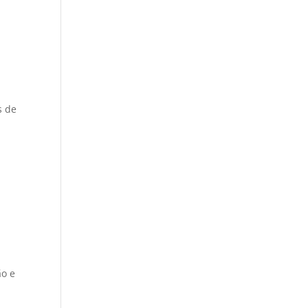
s de
ão e