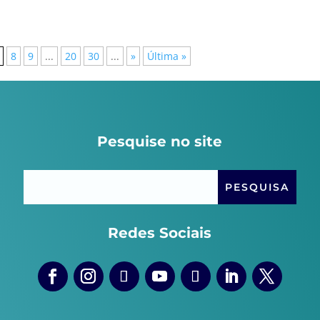
8
9
...
20
30
...
»
Última »
Pesquise no site
Redes Sociais