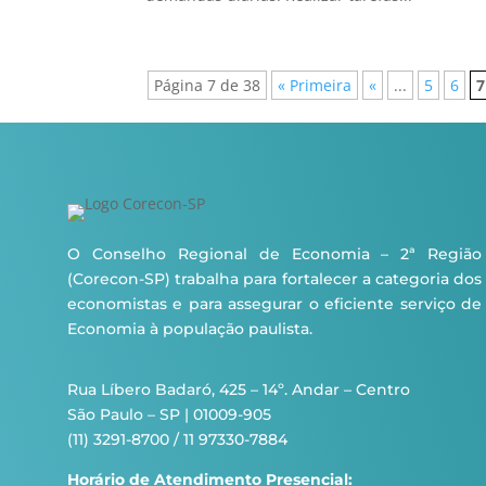
Página 7 de 38
« Primeira
«
...
5
6
7
O Conselho Regional de Economia – 2ª Região
(Corecon-SP) trabalha para fortalecer a categoria dos
economistas e para assegurar o eficiente serviço de
Economia à população paulista.
Rua Líbero Badaró, 425 – 14º. Andar – Centro
São Paulo – SP | 01009-905
(11) 3291-8700 / 11 97330-7884
Horário de Atendimento Presencial: