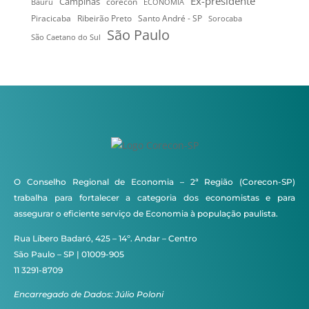
Ex-presidente
Campinas
Bauru
corecon
ECONOMIA
Ribeirão Preto
Santo André - SP
Piracicaba
Sorocaba
São Paulo
São Caetano do Sul
O Conselho Regional de Economia – 2ª Região (Corecon-SP)
trabalha para fortalecer a categoria dos economistas e para
assegurar o eficiente serviço de Economia à população paulista.
Rua Líbero Badaró, 425 – 14º. Andar – Centro
São Paulo – SP | 01009-905
11 3291-8709
Encarregado de Dados: Júlio Poloni