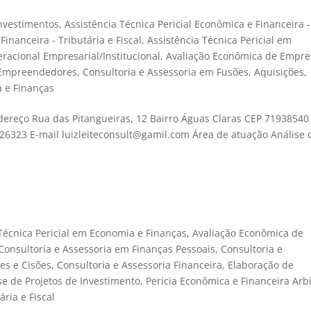
Investimentos
,
Assistência Técnica Pericial Econômica e Financeira -
Financeira - Tributária e Fiscal
,
Assistência Técnica Pericial em
racional Empresarial/Institucional
,
Avaliação Econômica de Empre
s Empreendedores
,
Consultoria e Assessoria em Fusões, Aquisições,
 e Finanças
dereço Rua das Pitangueiras, 12 Bairro Águas Claras CEP 71938540
726323 E-mail luizleiteconsult@gamil.com Área de atuação Análise 
 Técnica Pericial em Economia e Finanças
,
Avaliação Econômica de
Consultoria e Assessoria em Finanças Pessoais
,
Consultoria e
es e Cisões
,
Consultoria e Assessoria Financeira
,
Elaboração de
se de Projetos de Investimento
,
Perícia Econômica e Financeira Arbi
ária e Fiscal