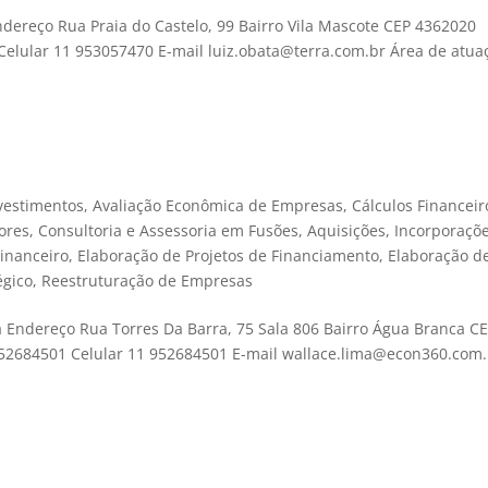
dereço Rua Praia do Castelo, 99 Bairro Vila Mascote CEP 4362020
Celular 11 953057470 E-mail luiz.obata@terra.com.br Área de atua
nvestimentos
,
Avaliação Econômica de Empresas
,
Cálculos Financeir
ores
,
Consultoria e Assessoria em Fusões, Aquisições, Incorporaçõ
inanceiro
,
Elaboração de Projetos de Financiamento
,
Elaboração d
égico
,
Reestruturação de Empresas
 Endereço Rua Torres Da Barra, 75 Sala 806 Bairro Água Branca C
952684501 Celular 11 952684501 E-mail wallace.lima@econ360.com