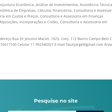
onjuntura Econômica
,
Análise de Investimentos
,
Assistência Técnic
conômica de Empresas
,
Cálculos Financeiros
,
Consultoria e Assessor
oria em Custos e Preços
,
Consultoria e Assessoria em Finanças
Aquisições, Incorporações e Cisões
,
Consultoria e Assessoria em
dereço Rua Dr Jesuino Maciel, 1023, Conj. 112 Bairro Campo Belo 
 55617100 Celular 11 992340321 E-mail fauzijorge@gmail.com Áre
Pesquise no site