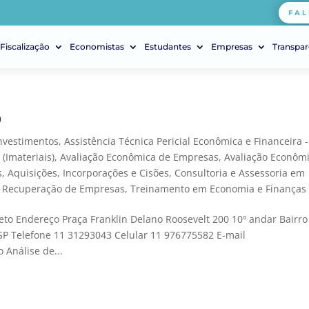
FAL
Fiscalização
Economistas
Estudantes
Empresas
Transpar
o
Investimentos
,
Assistência Técnica Pericial Econômica e Financeira -
(Imateriais)
,
Avaliação Econômica de Empresas
,
Avaliação Econôm
, Aquisições, Incorporações e Cisões
,
Consultoria e Assessoria em
,
Recuperação de Empresas
,
Treinamento em Economia e Finanças
to Endereço Praça Franklin Delano Roosevelt 200 10º andar Bairro
SP Telefone 11 31293043 Celular 11 976775582 E-mail
Análise de...