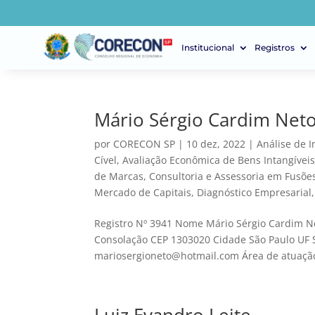
Institucional
Registros
Mário Sérgio Cardim Net
por
CORECON SP
|
10 dez, 2022
|
Análise de 
Cível
,
Avaliação Econômica de Bens Intangíveis 
de Marcas
,
Consultoria e Assessoria em Fusões
Mercado de Capitais
,
Diagnóstico Empresarial
Registro Nº 3941 Nome Mário Sérgio Cardim Ne
Consolação CEP 1303020 Cidade São Paulo UF 
mariosergioneto@hotmail.com Área de atuação 