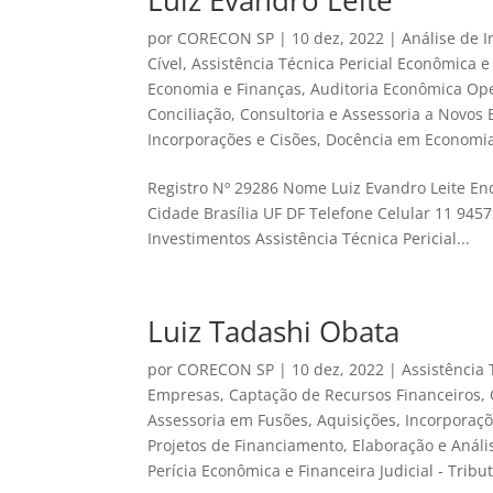
Luiz Evandro Leite
por
CORECON SP
|
10 dez, 2022
|
Análise de 
Cível
,
Assistência Técnica Pericial Econômica e 
Economia e Finanças
,
Auditoria Econômica Ope
Conciliação
,
Consultoria e Assessoria a Novo
Incorporações e Cisões
,
Docência em Economia
Registro Nº 29286 Nome Luiz Evandro Leite En
Cidade Brasília UF DF Telefone Celular 11 945
Investimentos Assistência Técnica Pericial...
Luiz Tadashi Obata
por
CORECON SP
|
10 dez, 2022
|
Assistência
Empresas
,
Captação de Recursos Financeiros
,
Assessoria em Fusões, Aquisições, Incorporaçõ
Projetos de Financiamento
,
Elaboração e Análi
Perícia Econômica e Financeira Judicial - Tribut