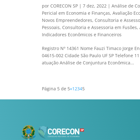
por
CORECON SP
|
7 dez, 2022
|
Análise de C
Pericial em Economia e Finanças
,
Avaliação E
Novos Empreendedores
,
Consultoria e Assess
Pessoais
,
Consultoria e Assessoria em Fusões, 
Indicadores Econômicos e Financeiros
Registro Nº 14361 Nome Fauzi Timaco Jorge En
04615-002 Cidade São Paulo UF SP Telefone 11
atuação Análise de Conjuntura Econômica...
Página 5 de 5
«
1
2
3
4
5