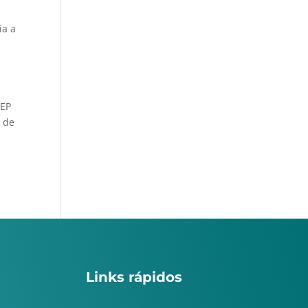
a
ia a
CEP
a de
Links rápidos