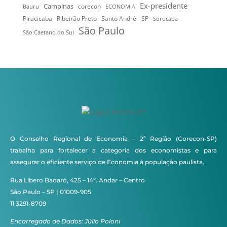
Ex-presidente
Campinas
Bauru
corecon
ECONOMIA
Ribeirão Preto
Santo André - SP
Piracicaba
Sorocaba
São Paulo
São Caetano do Sul
O Conselho Regional de Economia – 2ª Região (Corecon-SP)
trabalha para fortalecer a categoria dos economistas e para
assegurar o eficiente serviço de Economia à população paulista.
Rua Líbero Badaró, 425 – 14º. Andar – Centro
São Paulo – SP | 01009-905
11 3291-8709
Encarregado de Dados: Júlio Poloni