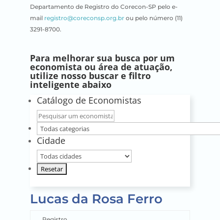
Departamento de Registro do Corecon-SP pelo e-
mail
registro@coreconsp.org.br
ou pelo número (11)
3291-8700.
Para melhorar sua busca por um
economista ou área de atuação,
utilize nosso buscar e filtro
inteligente abaixo
Catálogo de Economistas
Nome
do
Todas
Cidade
economista
categorias
Sua
cidade
Lucas da Rosa Ferro
Registro