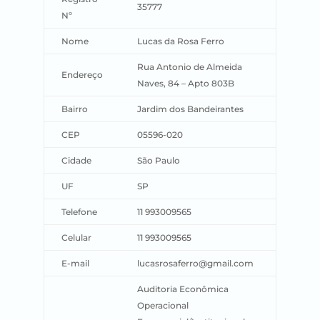
35777
Nº
Nome
Lucas da Rosa Ferro
Rua Antonio de Almeida
Endereço
Naves, 84 – Apto 803B
Bairro
Jardim dos Bandeirantes
CEP
05596-020
Cidade
São Paulo
UF
SP
Telefone
11 993009565
Celular
11 993009565
E-mail
lucasrosaferro@gmail.com
Auditoria Econômica
Operacional