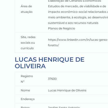
Elaboração de Cenários Econômicos
Área de
Estudos de mercado, de viabilidade e de
atuação
impacto econômico-social relacionados 
meio ambiente, à ecologia, ao desenvol
sustentável e aos recursos naturais
Planos de Negócio
Site, redes
https://www.linkedin.com/in/lucas-gerez
sociais ou
foratto/
currículo
LUCAS HENRIQUE DE
OLIVEIRA
Registro
37630
Nº
Nome
Lucas Henrique de Oliveira
Endereço
Bairro
Jardim Santo Antonio