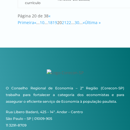
currículo
Página 20 de 38
«
Primeira
«
...
10
...
18
19
20
21
22
...
30
...
»
Última »
O Conselho Regional de Economia – 2ª Região (Corecon-SP)
trabalha para fortalecer a categoria dos economistas e para
assegurar o eficiente serviço de Economia à população paulista.
Rua Líbero Badaró, 425 – 14º. Andar – Centro
São Paulo – SP | 01009-905
11 3291-8709