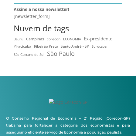
Assine a nossa newsletter!
[newsletter_form]
Nuvem de tags
Ex-presidente
Campinas
Bauru
corecon
ECONOMIA
Ribeirão Preto
Santo André - SP
Piracicaba
Sorocaba
São Paulo
São Caetano do Sul
O Conselho Regional de Economia – 2ª Região (Corecon-SP)
trabalha para fortalecer a categoria dos economistas e para
assegurar o eficiente serviço de Economia à população paulista.