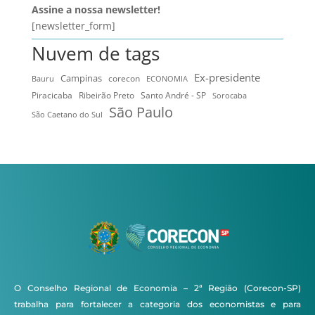
Assine a nossa newsletter!
[newsletter_form]
Nuvem de tags
Ex-presidente
Campinas
Bauru
corecon
ECONOMIA
Ribeirão Preto
Santo André - SP
Piracicaba
Sorocaba
São Paulo
São Caetano do Sul
O Conselho Regional de Economia – 2ª Região (Corecon-SP)
trabalha para fortalecer a categoria dos economistas e para