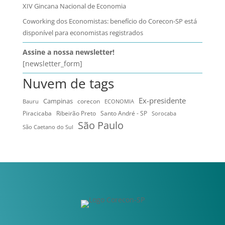
XIV Gincana Nacional de Economia
Coworking dos Economistas: benefício do Corecon-SP está
disponível para economistas registrados
Assine a nossa newsletter!
[newsletter_form]
Nuvem de tags
Ex-presidente
Campinas
Bauru
corecon
ECONOMIA
Ribeirão Preto
Santo André - SP
Piracicaba
Sorocaba
São Paulo
São Caetano do Sul