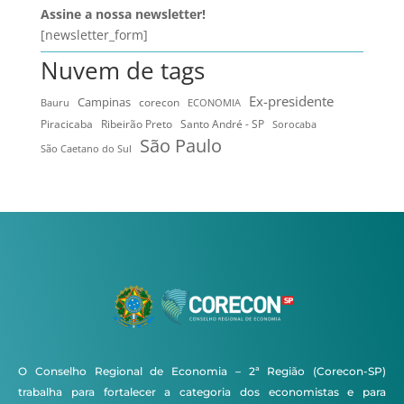
Assine a nossa newsletter!
[newsletter_form]
Nuvem de tags
Ex-presidente
Campinas
Bauru
corecon
ECONOMIA
Ribeirão Preto
Santo André - SP
Piracicaba
Sorocaba
São Paulo
São Caetano do Sul
O Conselho Regional de Economia – 2ª Região (Corecon-SP)
trabalha para fortalecer a categoria dos economistas e para