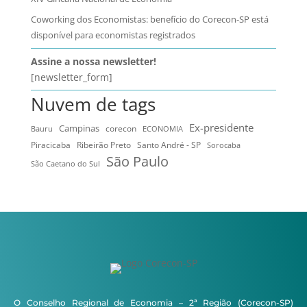
Coworking dos Economistas: benefício do Corecon-SP está
disponível para economistas registrados
Assine a nossa newsletter!
[newsletter_form]
Nuvem de tags
Ex-presidente
Campinas
Bauru
corecon
ECONOMIA
Ribeirão Preto
Santo André - SP
Piracicaba
Sorocaba
São Paulo
São Caetano do Sul
O Conselho Regional de Economia – 2ª Região (Corecon-SP)