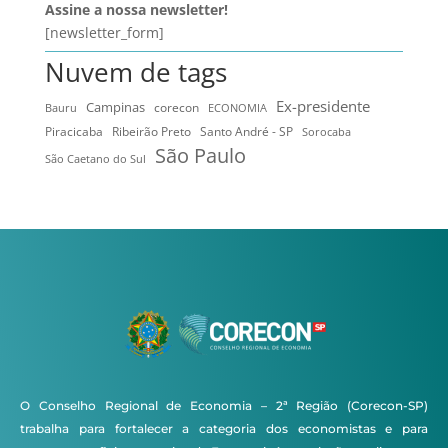
Assine a nossa newsletter!
[newsletter_form]
Nuvem de tags
Ex-presidente
Campinas
Bauru
corecon
ECONOMIA
Ribeirão Preto
Santo André - SP
Piracicaba
Sorocaba
São Paulo
São Caetano do Sul
O Conselho Regional de Economia – 2ª Região (Corecon-SP)
trabalha para fortalecer a categoria dos economistas e para