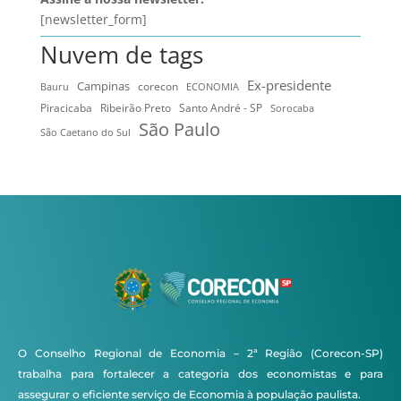
[newsletter_form]
Nuvem de tags
Ex-presidente
Campinas
Bauru
corecon
ECONOMIA
Ribeirão Preto
Santo André - SP
Piracicaba
Sorocaba
São Paulo
São Caetano do Sul
O Conselho Regional de Economia – 2ª Região (Corecon-SP)
trabalha para fortalecer a categoria dos economistas e para
assegurar o eficiente serviço de Economia à população paulista.