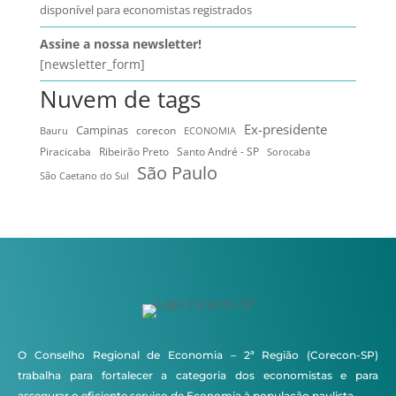
disponível para economistas registrados
Assine a nossa newsletter!
[newsletter_form]
Nuvem de tags
Ex-presidente
Campinas
Bauru
corecon
ECONOMIA
Ribeirão Preto
Santo André - SP
Piracicaba
Sorocaba
São Paulo
São Caetano do Sul
O Conselho Regional de Economia – 2ª Região (Corecon-SP)
trabalha para fortalecer a categoria dos economistas e para
assegurar o eficiente serviço de Economia à população paulista.