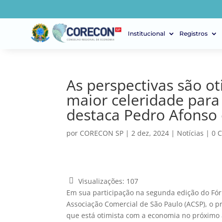
Institucional
Registros
As perspectivas são ot
maior celeridade para
destaca Pedro Afonso
por
CORECON SP
|
2 dez, 2024
|
Notícias
|
0 
Visualizações:
107
Em sua participação na segunda edição do Fó
Associação Comercial de São Paulo (ACSP), o p
que está otimista com a economia no próximo a