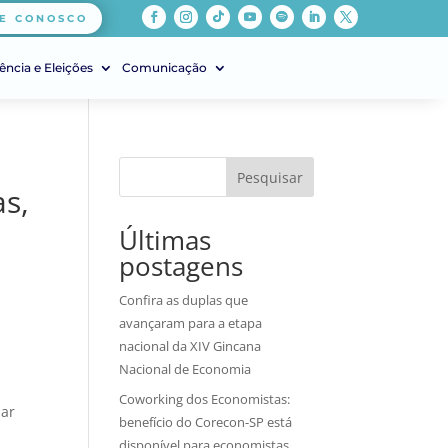
E CONOSCO
ência e Eleições
Comunicação
Pesquisar
as,
Últimas
postagens
Confira as duplas que
avançaram para a etapa
nacional da XIV Gincana
Nacional de Economia
Coworking dos Economistas:
mar
benefício do Corecon-SP está
disponível para economistas