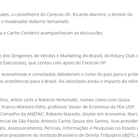
s, o conselheiro do Corecon-SP, Ricardo Martins; o diretor do
e o moderador Roberto Vertamatti.
va e Carlos Cordeiro acompanharam as discussões.
o dos Dirigentes de Vendas e Marketing do Brasil), do Rotary Club 
e Executivos), que contou com apoio do Corecon-SP.
 economistas e convidados debateram o rumo do país para o pró
ios econômicos para o Brasil. Foi abordado ainda o impacto da ref
ins, Ailton Leite e Roberto Vertamatti, nomes como Lívio Giosa,
 Franco Montoro Filho, professor titular de Economia da FEA-USP;
 Conselho da ANEFAC; Roberto Macedo, doutor em economia; Marc
cial de São Paulo; Antonio Carlos Souza dos Santos, Vice-preside
eis, Assessoramento, Perícias, Informações e Pesquisas no Estado 
ice-presidente do Instituto Brasileiro de Direito Tributário (IBDT); 