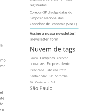
registrados
Corecon-SP divulga datas do
Simpósio Nacional dos
Conselhos de Economia (SINCE)
Assine a nossa newsletter!
[newsletter_form]
de
Nuvem de tags
Campinas
Bauru
corecon
ximo
Ex-presidente
ECONOMIA
orma
Ribeirão Preto
Piracicaba
Santo André - SP
Sorocaba
São Caetano do Sul
São Paulo
el
nte
de
e o