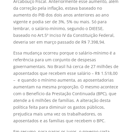
Arcabouço Fiscal. Anteriormente esse aumento, além
da correção pela inflação, estava baseado no
aumento do PIB dos dois anos anteriores ao ano
vigente e podia ser de 3%, 5% ou mais. Só para
lembrar, o salário-mínimo, segundo o DIEESE,
baseado no Art.5º Inciso IV da Constituição Federal,
deveria ser em março passado de R$ 7.398,94.
Essa mudança ocorreu porque o salário-mínimo é a
referência para um conjunto de despesas
governamentais. No Brasil há cerca de 27 milhões de
aposentados que recebem esse salário – R$ 1.518,00
– e quando o mínimo aumenta, as aposentadorias
aumentam na mesma proporção. O mesmo acontece
com o Benefício da Prestação Continuada (BPC), que
atende a 6 milhões de famílias. A alteração desta
política feita para diminuir os gastos públicos,
prejudica mais uma vez os trabalhadores, os
aposentados e as famílias que recebem o BPC.
Em resumo, para pagar os juros, o governo corta