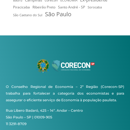
Bauru
corecon
ECONOMIA
Ribeirão Preto
Santo André - SP
Piracicaba
Sorocaba
São Paulo
São Caetano do Sul
O Conselho Regional de Economia – 2ª Região (Corecon-SP)
trabalha para fortalecer a categoria dos economistas e para
assegurar o eficiente serviço de Economia à população paulista.
Rua Líbero Badaró, 425 – 14º. Andar – Centro
São Paulo – SP | 01009-905
11 3291-8709