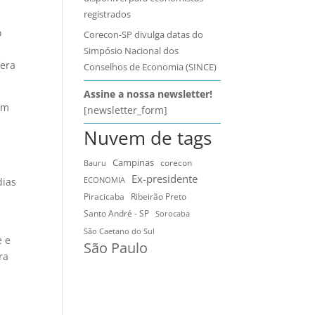
registrados
o
Corecon-SP divulga datas do
Simpósio Nacional dos
fera
Conselhos de Economia (SINCE)
Assine a nossa newsletter!
ém
[newsletter_form]
Nuvem de tags
Campinas
Bauru
corecon
Ex-presidente
ECONOMIA
dias
Ribeirão Preto
Piracicaba
Santo André - SP
Sorocaba
São Caetano do Sul
e e
São Paulo
ra