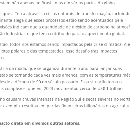
festam não apenas no Brasil, mas em várias partes do globo.
 que a Terra atravessa ciclos naturais de transformação, incluind
minante alega que esses processos estão sendo acentuados pela
previsões indicam que a quantidade de dióxido de carbono na atmos
ão Industrial, o que tem contribuído para o aquecimento global.
tão, todos nós estamos sendo impactados pela crise climática. Al
alotas polares e das tempestades, esse desafio traz impactos
os.
tria da moda, que se organiza durante o ano para lançar suas
 estão se tornando cada vez mais amenos, com as temperaturas mé
desde a década de 90 do século passado. Essa situação torna o
ais complexos, que em 2023 movimentou cerca de US$ 1 trilhão.
iño causam chuvas intensas na Região Sul e secas severas no Nort
r exemplo, resultou em perdas financeiras bilionárias na agricultu
acto direto em diversos outros setores.