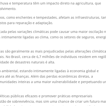
huva e temperatura têm um impacto direto na agricultura, que
olvimento.
mos, como enchentes e tempestades, afetam as infraestruturas, ta
ustos para reparação e adaptação.
ocada pelas variações climáticas pode causar uma maior oscilação 
 intimamente ligadas ao clima, como os setores de seguros, energ
das são geralmente as mais prejudicadas pelas alterações climática
is. No Brasil, cerca de 6,7 milhões de indivíduos residem em regi
lidade de desastres naturais é alta.
 ambiental, estando intimamente ligadas à economia global e
ura até as finanças. Além das perdas econômicas diretas, a
comunidades inteiras a uma maior vulnerabilidade e perpetuando 
olíticas públicas eficazes e promover práticas empresariais
tão de sobrevivência, mas sim uma chance de criar um futuro ma