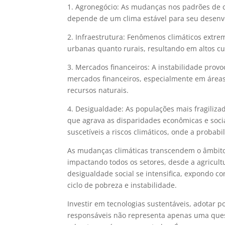
1. Agronegócio: As mudanças nos padrões de c
depende de um clima estável para seu desenv
2. Infraestrutura: Fenômenos climáticos extre
urbanas quanto rurais, resultando em altos c
3. Mercados financeiros: A instabilidade prov
mercados financeiros, especialmente em áreas
recursos naturais.
4. Desigualdade: As populações mais fragiliza
que agrava as disparidades econômicas e socia
suscetíveis a riscos climáticos, onde a probabi
As mudanças climáticas transcendem o âmbito
impactando todos os setores, desde a agricult
desigualdade social se intensifica, expondo 
ciclo de pobreza e instabilidade.
Investir em tecnologias sustentáveis, adotar p
responsáveis não representa apenas uma ques