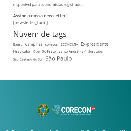
disponível para economistas registrados
Assine a nossa newsletter!
[newsletter_form]
Nuvem de tags
Ex-presidente
Campinas
Bauru
corecon
ECONOMIA
Ribeirão Preto
Santo André - SP
Piracicaba
Sorocaba
São Paulo
São Caetano do Sul