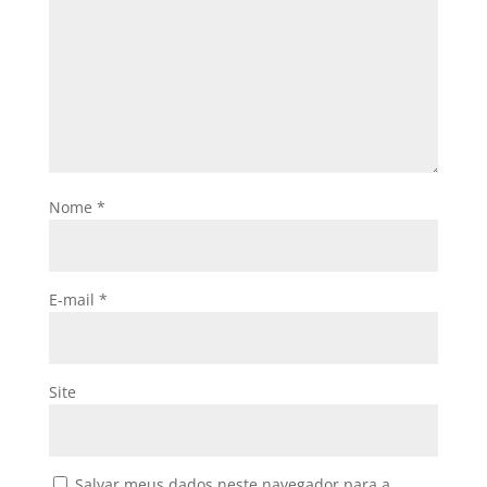
Nome
*
E-mail
*
Site
Salvar meus dados neste navegador para a