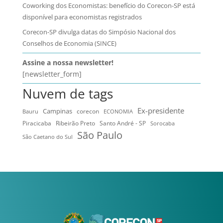
Coworking dos Economistas: benefício do Corecon-SP está
disponível para economistas registrados
Corecon-SP divulga datas do Simpósio Nacional dos
Conselhos de Economia (SINCE)
Assine a nossa newsletter!
[newsletter_form]
Nuvem de tags
Ex-presidente
Campinas
Bauru
corecon
ECONOMIA
Ribeirão Preto
Santo André - SP
Piracicaba
Sorocaba
São Paulo
São Caetano do Sul