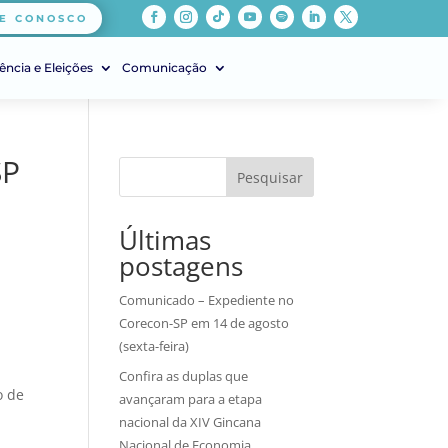
E CONOSCO
ência e Eleições
Comunicação
SP
Pesquisar
Últimas
postagens
Comunicado – Expediente no
Corecon-SP em 14 de agosto
(sexta-feira)
Confira as duplas que
o de
avançaram para a etapa
nacional da XIV Gincana
Nacional de Economia