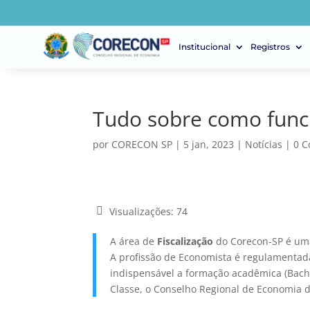
Institucional
Registros
Tudo sobre como funci
por
CORECON SP
|
5 jan, 2023
|
Notícias
|
0 C
Visualizações:
74
A área de
Fiscalização
do Corecon-SP é uma
A profissão de Economista é regulamentada 
indispensável a formação acadêmica (Bach
Classe, o Conselho Regional de Economia d