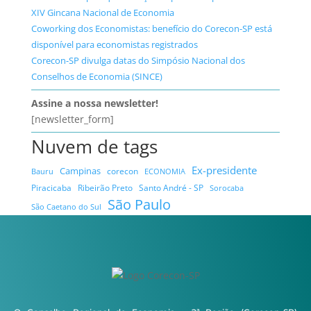
XIV Gincana Nacional de Economia
Coworking dos Economistas: benefício do Corecon-SP está
disponível para economistas registrados
Corecon-SP divulga datas do Simpósio Nacional dos
Conselhos de Economia (SINCE)
Assine a nossa newsletter!
[newsletter_form]
Nuvem de tags
Ex-presidente
Campinas
Bauru
corecon
ECONOMIA
Ribeirão Preto
Santo André - SP
Piracicaba
Sorocaba
São Paulo
São Caetano do Sul