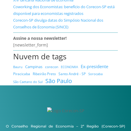
XIV Gincana Nacional de Economia
Coworking dos Economistas: benefício do Corecon-SP está
disponível para economistas registrados
Corecon-SP divulga datas do Simpósio Nacional dos
Conselhos de Economia (SINCE)
Assine a nossa newsletter!
[newsletter_form]
Nuvem de tags
Ex-presidente
Campinas
Bauru
corecon
ECONOMIA
Ribeirão Preto
Santo André - SP
Piracicaba
Sorocaba
São Paulo
São Caetano do Sul
O Conselho Regional de Economia – 2ª Região (Corecon-SP)