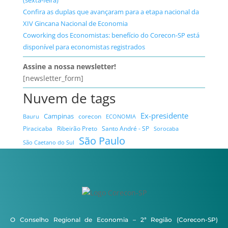
(sexta-feira)
Confira as duplas que avançaram para a etapa nacional da
XIV Gincana Nacional de Economia
Coworking dos Economistas: benefício do Corecon-SP está
disponível para economistas registrados
Assine a nossa newsletter!
[newsletter_form]
Nuvem de tags
Ex-presidente
Campinas
Bauru
corecon
ECONOMIA
Ribeirão Preto
Santo André - SP
Piracicaba
Sorocaba
São Paulo
São Caetano do Sul
O Conselho Regional de Economia – 2ª Região (Corecon-SP)