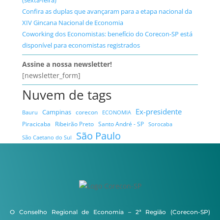
(sexta-feira)
Confira as duplas que avançaram para a etapa nacional da
XIV Gincana Nacional de Economia
Coworking dos Economistas: benefício do Corecon-SP está
disponível para economistas registrados
Assine a nossa newsletter!
[newsletter_form]
Nuvem de tags
Ex-presidente
Campinas
Bauru
corecon
ECONOMIA
Ribeirão Preto
Santo André - SP
Piracicaba
Sorocaba
São Paulo
São Caetano do Sul
O Conselho Regional de Economia – 2ª Região (Corecon-SP)