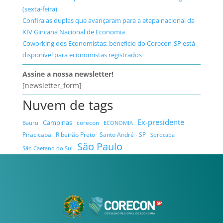
(sexta-feira)
Confira as duplas que avançaram para a etapa nacional da
XIV Gincana Nacional de Economia
Coworking dos Economistas: benefício do Corecon-SP está
disponível para economistas registrados
Assine a nossa newsletter!
[newsletter_form]
Nuvem de tags
Ex-presidente
Campinas
Bauru
corecon
ECONOMIA
Ribeirão Preto
Santo André - SP
Piracicaba
Sorocaba
São Paulo
São Caetano do Sul