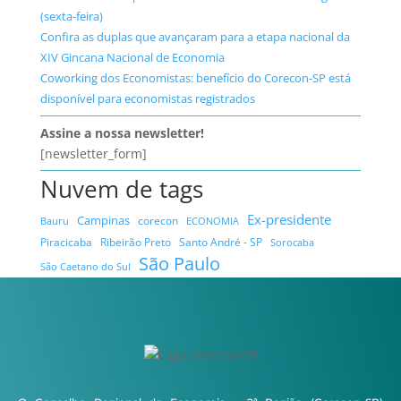
(sexta-feira)
Confira as duplas que avançaram para a etapa nacional da
XIV Gincana Nacional de Economia
Coworking dos Economistas: benefício do Corecon-SP está
disponível para economistas registrados
Assine a nossa newsletter!
[newsletter_form]
Nuvem de tags
Ex-presidente
Campinas
Bauru
corecon
ECONOMIA
Ribeirão Preto
Santo André - SP
Piracicaba
Sorocaba
São Paulo
São Caetano do Sul