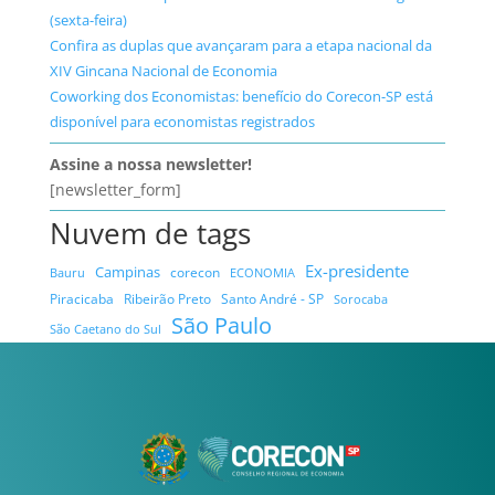
(sexta-feira)
Confira as duplas que avançaram para a etapa nacional da
XIV Gincana Nacional de Economia
Coworking dos Economistas: benefício do Corecon-SP está
disponível para economistas registrados
Assine a nossa newsletter!
[newsletter_form]
Nuvem de tags
Ex-presidente
Campinas
Bauru
corecon
ECONOMIA
Ribeirão Preto
Santo André - SP
Piracicaba
Sorocaba
São Paulo
São Caetano do Sul