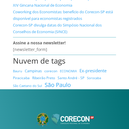
XIV Gincana Nacional de Economia
Coworking dos Economistas: benefício do Corecon-SP está
disponível para economistas registrados
Corecon-SP divulga datas do Simpósio Nacional dos
Conselhos de Economia (SINCE)
Assine a nossa newsletter!
[newsletter_form]
Nuvem de tags
Ex-presidente
Campinas
Bauru
corecon
ECONOMIA
Ribeirão Preto
Santo André - SP
Piracicaba
Sorocaba
São Paulo
São Caetano do Sul