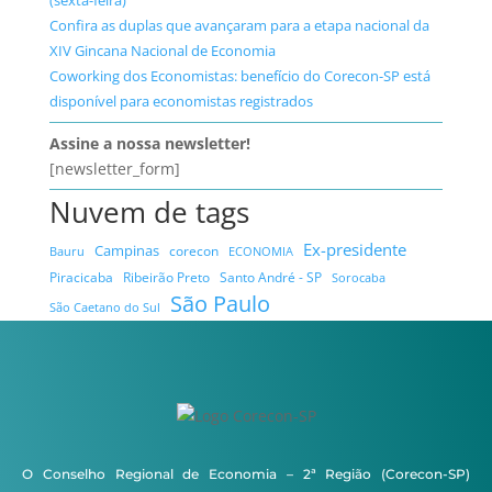
(sexta-feira)
Confira as duplas que avançaram para a etapa nacional da
XIV Gincana Nacional de Economia
Coworking dos Economistas: benefício do Corecon-SP está
disponível para economistas registrados
Assine a nossa newsletter!
[newsletter_form]
Nuvem de tags
Ex-presidente
Campinas
Bauru
corecon
ECONOMIA
Ribeirão Preto
Santo André - SP
Piracicaba
Sorocaba
São Paulo
São Caetano do Sul
O Conselho Regional de Economia – 2ª Região (Corecon-SP)