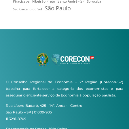
Ribeirão Preto
Santo André - SP
Piracicaba
Sorocaba
São Paulo
São Caetano do Sul
O Conselho Regional de Economia – 2ª Região (Corecon-SP)
trabalha para fortalecer a categoria dos economistas e para
assegurar o eficiente serviço de Economia à população paulista.
Rua Líbero Badaró, 425 – 14º. Andar – Centro
São Paulo – SP | 01009-905
11 3291-8709
Encarregado de Dados: Júlio Poloni