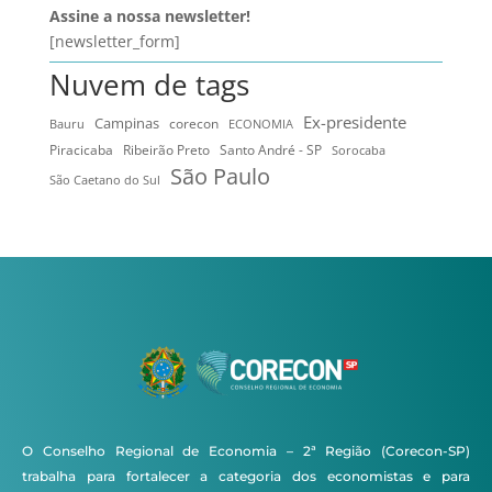
Assine a nossa newsletter!
[newsletter_form]
Nuvem de tags
Ex-presidente
Campinas
Bauru
corecon
ECONOMIA
Ribeirão Preto
Santo André - SP
Piracicaba
Sorocaba
São Paulo
São Caetano do Sul
O Conselho Regional de Economia – 2ª Região (Corecon-SP)
trabalha para fortalecer a categoria dos economistas e para