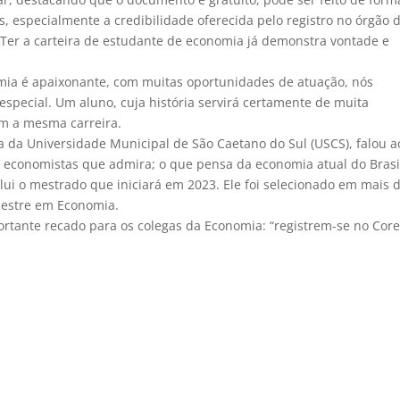
os, especialmente a credibilidade oferecida pelo registro no órgão 
 Ter a carteira de estudante de economia já demonstra vontade e
omia é apaixonante, com muitas oportunidades de atuação, nós
special. Um aluno, cuja história servirá certamente de muita
am a mesma carreira.
 da Universidade Municipal de São Caetano do Sul (USCS), falou a
, economistas que admira; o que pensa da economia atual do Brasil
clui o mestrado que iniciará em 2023. Ele foi selecionado em mais 
 Mestre em Economia.
tante recado para os colegas da Economia: “registrem-se no Cor