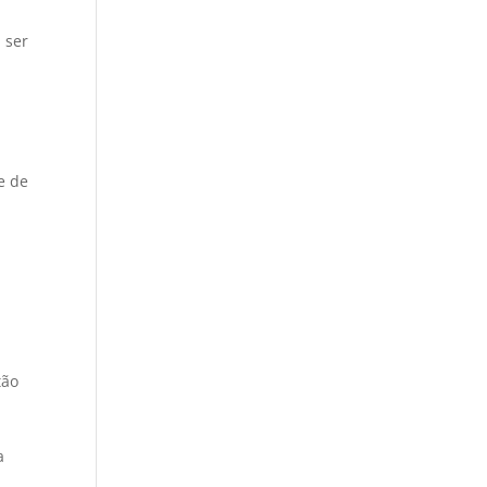
 ser
e de
tão
a