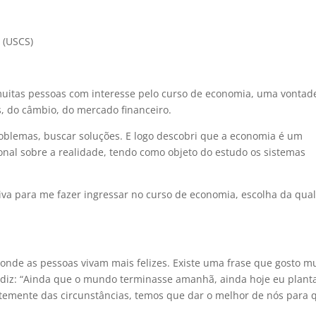
 (USCS)
uitas pessoas com interesse pelo curso de economia, uma vontad
, do câmbio, do mercado financeiro.
oblemas, buscar soluções. E logo descobri que a economia é um
onal sobre a realidade, tendo como objeto do estudo os sistemas
siva para me fazer ingressar no curso de economia, escolha da qua
nde as pessoas vivam mais felizes. Existe uma frase que gosto mu
e diz: “Ainda que o mundo terminasse amanhã, ainda hoje eu plant
temente das circunstâncias, temos que dar o melhor de nós para 