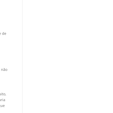
e de
l não
ito,
aria
que