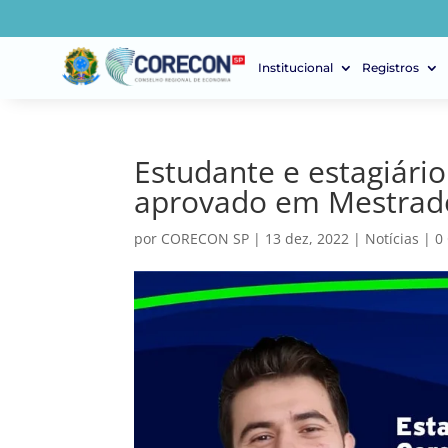
Institucional
Registros
Estudante e estagiári
aprovado em Mestrad
por
CORECON SP
|
13 dez, 2022
|
Notícias
|
0