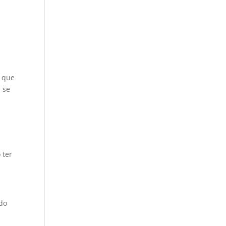
, que
, se
 ter
ado