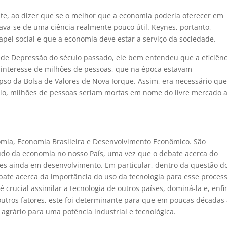
e, ao dizer que se o melhor que a economia poderia oferecer em
tava-se de uma ciência realmente pouco útil. Keynes, portanto,
el social e que a economia deve estar a serviço da sociedade.
ande Depressão do século passado, ele bem entendeu que a eficiênc
 interesse de milhões de pessoas, que na época estavam
o da Bolsa de Valores de Nova Iorque. Assim, era necessário que
rio, milhões de pessoas seriam mortas em nome do livre mercado 
omia, Economia Brasileira e Desenvolvimento Econômico. São
tudo da economia no nosso País, uma vez que o debate acerca do
es ainda em desenvolvimento. Em particular, dentro da questão d
bate acerca da importância do uso da tecnologia para esse process
 crucial assimilar a tecnologia de outros países, dominá-la e, enfi
outros fatores, este foi determinante para que em poucas décadas
agrário para uma potência industrial e tecnológica.