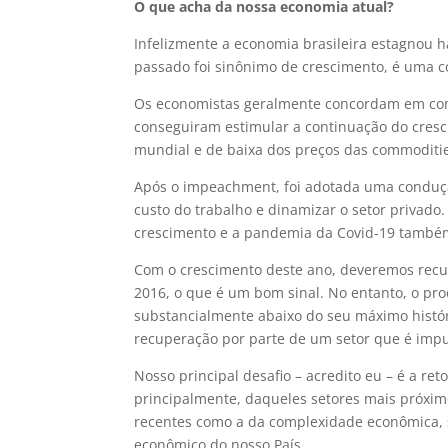
O que acha da nossa economia atual?
Infelizmente a economia brasileira estagnou
passado foi sinônimo de crescimento, é uma co
Os economistas geralmente concordam em cons
conseguiram estimular a continuação do cres
mundial e de baixa dos preços das commoditi
Após o impeachment, foi adotada uma condução
custo do trabalho e dinamizar o setor privado
crescimento e a pandemia da Covid-19 também
Com o crescimento deste ano, deveremos recuper
2016, o que é um bom sinal. No entanto, o pro
substancialmente abaixo do seu máximo histór
recuperação por parte de um setor que é imp
Nosso principal desafio – acredito eu – é a r
principalmente, daqueles setores mais próximo
recentes como a da complexidade econômica, 
econômico do nosso País.