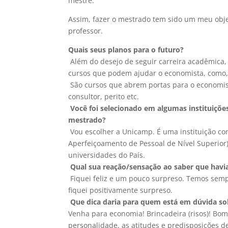
mestre.
Assim, fazer o mestrado tem sido um meu objet
professor.
Quais seus planos para o futuro?
Além do desejo de seguir carreira acadêmica,
cursos que podem ajudar o economista, como,
São cursos que abrem portas para o economi
consultor, perito etc.
Você foi selecionado em algumas instituições
mestrado?
Vou escolher a Unicamp. É uma instituição c
Aperfeiçoamento de Pessoal de Nível Superio
universidades do País.
Qual sua reação/sensação ao saber que havia
Fiquei feliz e um pouco surpreso. Temos sem
fiquei positivamente surpreso.
Que dica daria para quem está em dúvida so
Venha para economia! Brincadeira (risos)! Bo
personalidade, as atitudes e predisposições d