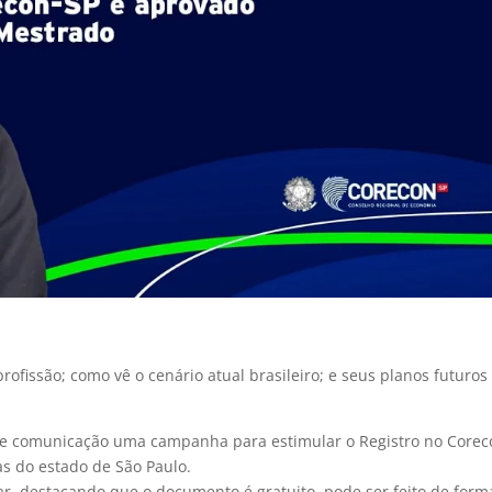
rofissão; como vê o cenário atual brasileiro; e seus planos futuros
de comunicação uma campanha para estimular o Registro no Corec
as do estado de São Paulo.
r, destacando que o documento é gratuito, pode ser feito de form