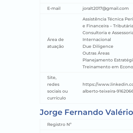
E-mail
joralt2017@gmail.com
Assistência Técnica Per
e Financeira – Tributária
Consultoria e Assessor
Área de
Internacional
atuação
Due Diligence
Outras Áreas
Planejamento Estratég
Treinamento em Econo
Site,
redes
https://www.linkedin.c
sociais ou
alberto-teixeira-916206
currículo
Jorge Fernando Valéri
Registro Nº