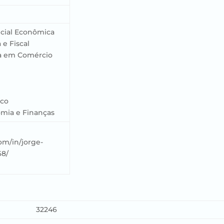
icial Econômica
 e Fiscal
ia em Comércio
ico
mia e Finanças
om/in/jorge-
68/
o
32246