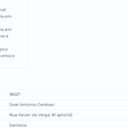
nal
ria em
ria em
os e
gico
nomia e
18527
José Antonio Cardoso
Rua Xavier da Veiga, 81 apto142
Santana