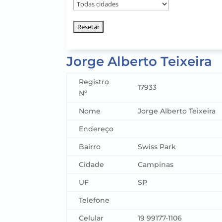
Sua
cidade
Jorge Alberto Teixeira
Registro
17933
Nº
Nome
Jorge Alberto Teixeira
Endereço
Bairro
Swiss Park
Cidade
Campinas
UF
SP
Telefone
Celular
19 99177-1106