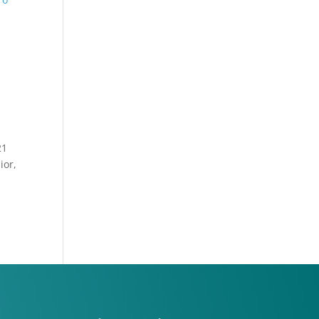
21
ior,