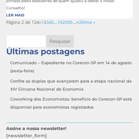
jornada pelos bastidores de quem ajudou a liderar o nosso
Conselho!
LER MAIS
Página 2 de 124
«
1
2
3
4
5
...
10
20
30
...
»
Última »
Pesquisar
Últimas postagens
Comunicado – Expediente no Corecon-SP em 14 de agosto
(sexta-feira)
Confira as duplas que avançaram para a etapa nacional da
XIV Gincana Nacional de Economia
Coworking dos Economistas: benefício do Corecon-SP está
disponível para economistas registrados
Assine a nossa newsletter!
[newsletter_form]