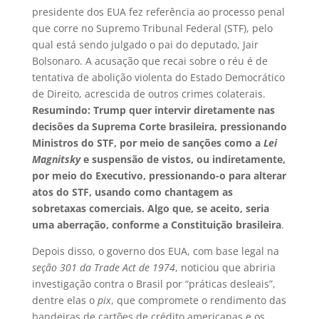
presidente dos EUA fez referência ao processo penal
que corre no Supremo Tribunal Federal (STF), pelo
qual está sendo julgado o pai do deputado, Jair
Bolsonaro. A acusação que recai sobre o réu é de
tentativa de abolição violenta do Estado Democrático
de Direito, acrescida de outros crimes colaterais.
Resumindo: Trump quer intervir diretamente nas
decisões da Suprema Corte brasileira, pressionando
Ministros do STF, por meio de sanções como a
Lei
Magnitsky
e suspensão de vistos, ou indiretamente,
por meio do Executivo, pressionando-o para alterar
atos do STF, usando como chantagem as
sobretaxas comerciais. Algo que, se aceito, seria
uma aberração, conforme a Constituição brasileira
.
Depois disso, o governo dos EUA, com base legal na
seção 301 da Trade Act de 1974
, noticiou que abriria
investigação contra o Brasil por “práticas desleais”,
dentre elas o
pix
, que compromete o rendimento das
bandeiras de cartões de crédito americanas e os