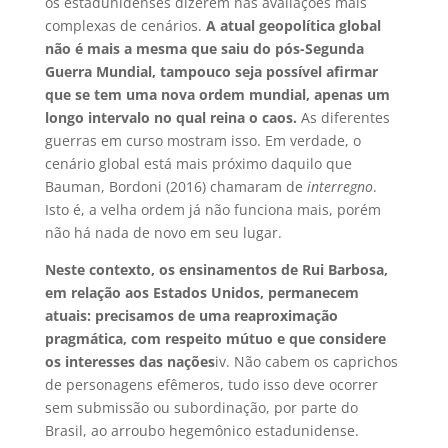
os estadunidenses dizerem nas avaliações mais
complexas de cenários.
A atual geopolítica global
não é mais a mesma que saiu do pós-Segunda
Guerra Mundial, tampouco seja possível afirmar
que se tem uma nova ordem mundial, apenas um
longo intervalo no qual reina o caos.
As diferentes
guerras em curso mostram isso. Em verdade, o
cenário global está mais próximo daquilo que
Bauman, Bordoni (2016) chamaram de
interregno
.
Isto é, a velha ordem já não funciona mais, porém
não há nada de novo em seu lugar.
Neste contexto, os ensinamentos de Rui Barbosa,
em relação aos Estados Unidos, permanecem
atuais: precisamos de uma reaproximação
pragmática, com respeito mútuo e que considere
os interesses das nações
iv
. Não cabem os caprichos
de personagens efêmeros, tudo isso deve ocorrer
sem submissão ou subordinação, por parte do
Brasil, ao arroubo hegemônico estadunidense.