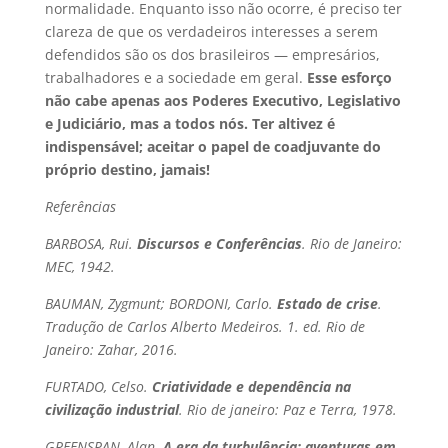
normalidade. Enquanto isso não ocorre, é preciso ter
clareza de que os verdadeiros interesses a serem
defendidos são os dos brasileiros — empresários,
trabalhadores e a sociedade em geral.
Esse esforço
não cabe apenas aos Poderes Executivo, Legislativo
e Judiciário, mas a todos nós. Ter altivez é
indispensável; aceitar o papel de coadjuvante do
próprio destino, jamais!
Referências
BARBOSA, Rui.
Discursos e Conferências
. Rio de Janeiro:
MEC, 1942.
BAUMAN, Zygmunt; BORDONI, Carlo.
Estado de crise
.
Tradução de Carlos Alberto Medeiros. 1. ed. Rio de
Janeiro: Zahar, 2016.
FURTADO, Celso.
Criatividade e dependência na
civilização industrial
. Rio de janeiro: Paz e Terra, 1978.
GREENSPAN, Alan.
A era da turbulência: aventuras em