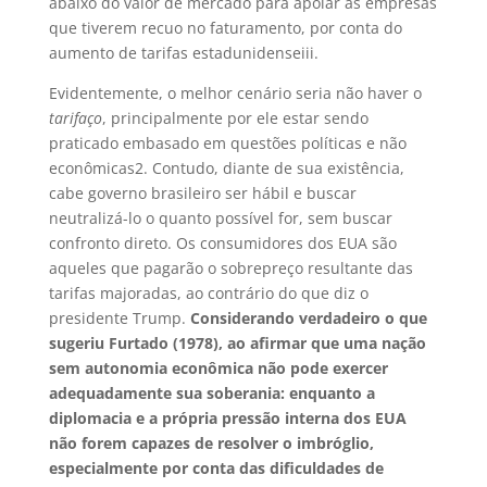
abaixo do valor de mercado para apoiar as empresas
que tiverem recuo no faturamento, por conta do
aumento de tarifas estadunidense
iii
.
Evidentemente, o melhor cenário seria não haver o
tarifaço
, principalmente por ele estar sendo
praticado embasado em questões políticas e não
econômicas
2
. Contudo, diante de sua existência,
cabe governo brasileiro ser hábil e buscar
neutralizá-lo o quanto possível for, sem buscar
confronto direto. Os consumidores dos EUA são
aqueles que pagarão o sobrepreço resultante das
tarifas majoradas, ao contrário do que diz o
presidente Trump.
Considerando verdadeiro o que
sugeriu Furtado (1978), ao afirmar que uma nação
sem autonomia econômica não pode exercer
adequadamente sua soberania: enquanto a
diplomacia e a própria pressão interna dos EUA
não forem capazes de resolver o imbróglio,
especialmente por conta das dificuldades de