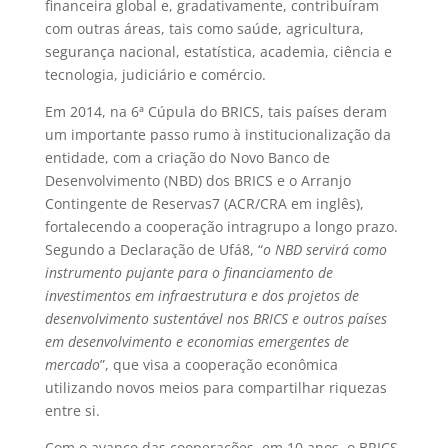
financeira global e, gradativamente, contribuíram
com outras áreas, tais como saúde, agricultura,
segurança nacional, estatística, academia, ciência e
tecnologia, judiciário e comércio.
Em 2014, na 6ª Cúpula do BRICS, tais países deram
um importante passo rumo à institucionalização da
entidade, com a criação do Novo Banco de
Desenvolvimento (NBD) dos BRICS e o Arranjo
Contingente de Reservas
7
(ACR/CRA em inglês),
fortalecendo a cooperação intragrupo a longo prazo.
Segundo a Declaração de Ufá
8
, “
o NBD servirá como
instrumento pujante para o financiamento de
investimentos em infraestrutura e dos projetos de
desenvolvimento sustentável nos BRICS e outros países
em desenvolvimento e economias emergentes de
mercado
”, que visa a cooperação econômica
utilizando novos meios para compartilhar riquezas
entre si.
Com o avanço das cooperações, em 10 anos, o BRICS