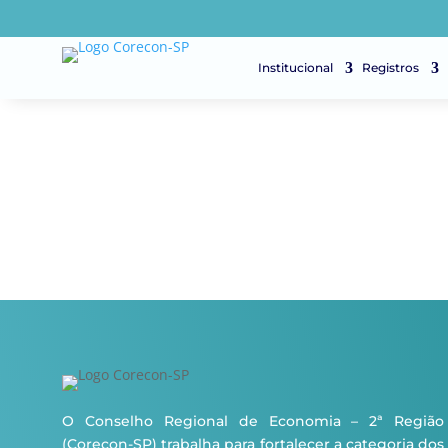
Institucional
Registros
O Conselho Regional de Economia – 2ª Região
(Corecon-SP) trabalha para fortalecer a categoria dos