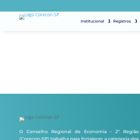
Institucional
Registros
O Conselho Regional de Economia – 2ª Região
(Corecon-SP) trabalha para fortalecer a categoria dos