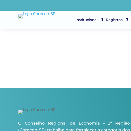
Institucional
Registros
O Conselho Regional de Economia – 2ª Região
(Corecon-SP) trabalha para fortalecer a categoria dos