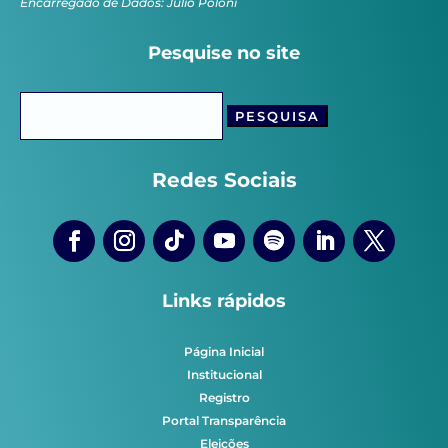
Encarregado de Dados: Júlio Poloni
Pesquise no site
Pesquisar
por:
Redes Sociais
Links rápidos
Página Inicial
Institucional
Registro
Portal Transparência
Eleições