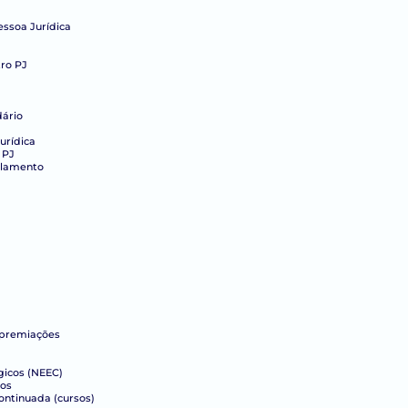
essoa Jurídica
ro PJ
dário
urídica
 PJ
elamento
 premiações
gicos (NEEC)
cos
ntinuada (cursos)