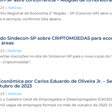
n-SP abre concorrência – Aluguel de Ombrelone
023
|
Notícias
lho Regional de Economia 2º Região – SP (Corecon-SP) abre co
 e serviços, conforme lista abaixo.
 do Sindecon-SP sobre CRIPTOMOEDAS para econom
 áreas
023
|
Notícias
bertas inscrições no site do Sindecon-SP para o novo curso d
 – Criptomoedas”.
conômica por Carlos Eduardo de Oliveira Jr. – S
tubro de 2023
023
|
Notícias
 o Cadastro Geral de Empregados e Desempregados (CAGED) o
 mil vagas de empregos formais no mês de outubro de 2023. O