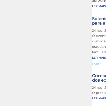
aproxima
LER MAIS
Solen
para a
24 nov, 
O event
convidad
estudant
familiar
LER MAIS
Coreco
dos e
24 nov, 
O presi
LER MAIS