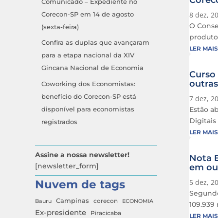
Coreco
Comunicado – Expediente no
Corecon-SP em 14 de agosto
8 dez, 2
O Conse
(sexta-feira)
produtos
Confira as duplas que avançaram
LER MAIS
para a etapa nacional da XIV
Gincana Nacional de Economia
Curso
outras
Coworking dos Economistas:
benefício do Corecon-SP está
7 dez, 2
disponível para economistas
Estão a
Digitais
registrados
LER MAIS
Assine a nossa newsletter!
Nota E
[newsletter_form]
em ou
5 dez, 2
Nuvem de tags
Segundo
Campinas
Bauru
corecon
ECONOMIA
109.939
Ex-presidente
Piracicaba
LER MAIS