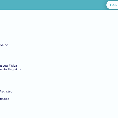
FAL
abalho
essoa Física
e do Registro
Registro
ensado