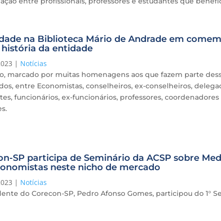
ção entre profissionais, professores e estudantes que benefi
idade na Biblioteca Mário de Andrade em comem
 história da entidade
2023
|
Notícias
o, marcado por muitas homenagens aos que fazem parte dessa 
os, entre Economistas, conselheiros, ex-conselheiros, delega
es, funcionários, ex-funcionários, professores, coordenadore
es.
n-SP participa de Seminário da ACSP sobre Medi
conomistas neste nicho de mercado
2023
|
Notícias
dente do Corecon-SP, Pedro Afonso Gomes, participou do 1° S