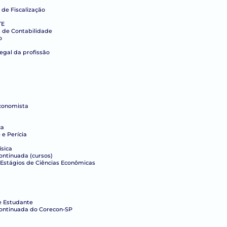
 de Fiscalização
TE
s de Contabilidade
o
legal da profissão
conomista
ca
e Perícia
ísica
ntinuada (cursos)
Estágios de Ciências Econômicas
e Estudante
ontinuada do Corecon-SP