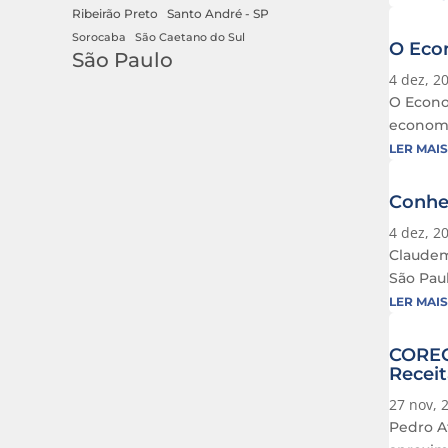
Ribeirão Preto
Santo André - SP
Sorocaba
São Caetano do Sul
O Econ
São Paulo
4 dez, 2
O Econom
economi
LER MAIS
Conheç
4 dez, 2
Claudem
São Pau
LER MAIS
CORECO
Receit
27 nov, 
Pedro A