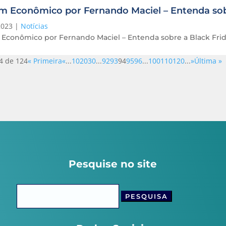
m Econômico por Fernando Maciel – Entenda sob
2023
|
Notícias
 Econômico por Fernando Maciel – Entenda sobre a Black Fri
4 de 124
« Primeira
«
...
10
20
30
...
92
93
94
95
96
...
100
110
120
...
»
Última »
Pesquise no site
Pesquisar
por: