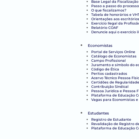
Base Legal da Fiscalização
Passo a passo do processo
O que fiscalizamos?
Tabela de honorários e VH
Orientações aos escritório
Exercício Ilegal da Profissã
Relatório COAF
Denuncie aqui o exercício i
Economistas
Portal de Serviços Online
Catálogo de Economistas
Campo Profissional
Juramento e símbolo do e
Código de Ética
Peritos cadastrados
Acervo Técnico Pessoa Físi
Certidões de Regularidade 
Contribuição Sindical
Pessoa Jurídica e Pessoa F
Plataforma de Educação Co
Vagas para Economistas e 
Estudantes
Registro de Estudante
Revalidação de Registro d
Plataforma de Educação C