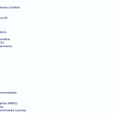
essoa Jurídica
ro PJ
dário
urídica
 PJ
elamento
 premiações
gicos (NEEC)
cos
ntinuada (cursos)