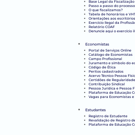
Base Legal da Fiscalização
Passo a passo do processo
O que fiscalizamos?
Tabela de honorários e VH
Orientações aos escritório
Exercício Ilegal da Profissã
Relatório COAF
Denuncie aqui o exercício i
Economistas
Portal de Serviços Online
Catálogo de Economistas
Campo Profissional
Juramento e símbolo do e
Código de Ética
Peritos cadastrados
Acervo Técnico Pessoa Físi
Certidões de Regularidade 
Contribuição Sindical
Pessoa Jurídica e Pessoa F
Plataforma de Educação Co
Vagas para Economistas e 
Estudantes
Registro de Estudante
Revalidação de Registro d
Plataforma de Educação C