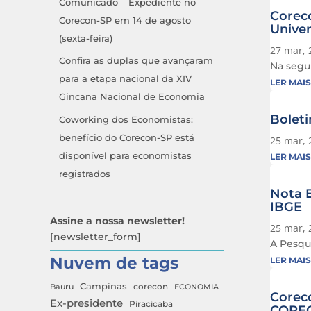
Comunicado – Expediente no
Coreco
Corecon-SP em 14 de agosto
Univer
(sexta-feira)
27 mar, 
Confira as duplas que avançaram
Na segun
para a etapa nacional da XIV
LER MAIS
Gincana Nacional de Economia
Bolet
Coworking dos Economistas:
benefício do Corecon-SP está
25 mar, 
disponível para economistas
LER MAIS
registrados
Nota E
IBGE
Assine a nossa newsletter!
25 mar, 
[newsletter_form]
A Pesqui
Nuvem de tags
LER MAIS
Campinas
Bauru
corecon
ECONOMIA
Coreco
Ex-presidente
Piracicaba
COREC