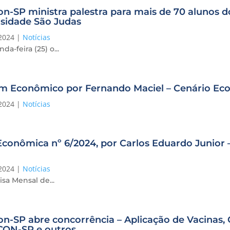
n-SP ministra palestra para mais de 70 alunos 
sidade São Judas
2024
|
Notícias
da-feira (25) o...
im Econômico por Fernando Maciel – Cenário E
2024
|
Notícias
conômica nº 6/2024, por Carlos Eduardo Junior –
2024
|
Notícias
sa Mensal de...
n-SP abre concorrência – Aplicação de Vacinas
ON-SP e outros