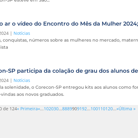
on-SP esteve em São...
o ar o vídeo do Encontro do Mês da Mulher 2024
2024
|
Notícias
s, conquistas, números sobre as mulheres no mercado, materni
sta
n-SP participa da colação de grau dos alunos 
2024
|
Notícias
da solenidade, o Corecon-SP entregou kits aos alunos como f
-vindas aos novos graduados.
0 de 124
« Primeira
«
...
10
20
30
...
88
89
90
91
92
...
100
110
120
...
»
Última »