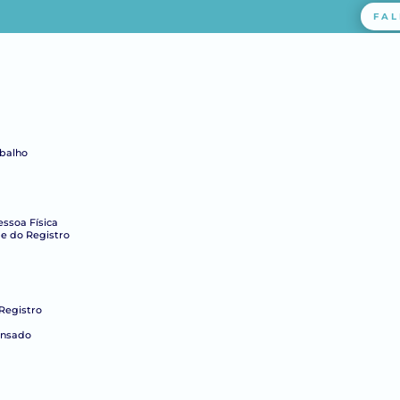
FAL
abalho
essoa Física
e do Registro
Registro
ensado