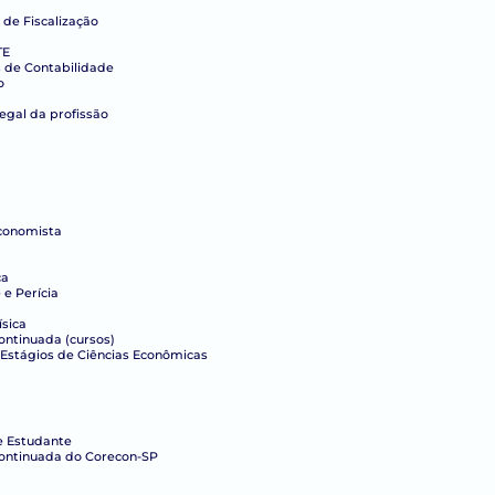
 de Fiscalização
TE
s de Contabilidade
o
legal da profissão
conomista
ca
e Perícia
ísica
ntinuada (cursos)
Estágios de Ciências Econômicas
e Estudante
ontinuada do Corecon-SP