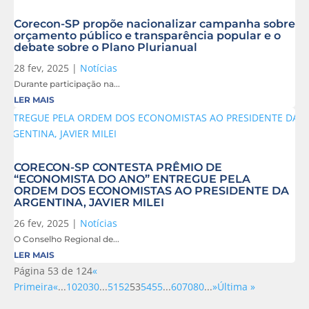
Corecon-SP propõe nacionalizar campanha sobre
orçamento público e transparência popular e o
debate sobre o Plano Plurianual
28 fev, 2025
|
Notícias
Durante participação na...
LER MAIS
CORECON-SP CONTESTA PRÊMIO DE
“ECONOMISTA DO ANO” ENTREGUE PELA
ORDEM DOS ECONOMISTAS AO PRESIDENTE DA
ARGENTINA, JAVIER MILEI
26 fev, 2025
|
Notícias
O Conselho Regional de...
LER MAIS
Página 53 de 124
«
Primeira
«
...
10
20
30
...
51
52
53
54
55
...
60
70
80
...
»
Última »