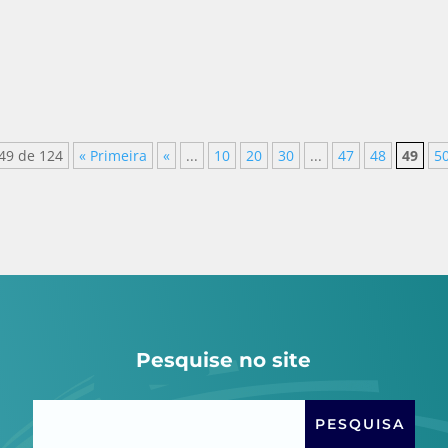
rantes da Comissão de...
49 de 124
« Primeira
«
...
10
20
30
...
47
48
49
5
Pesquise no site