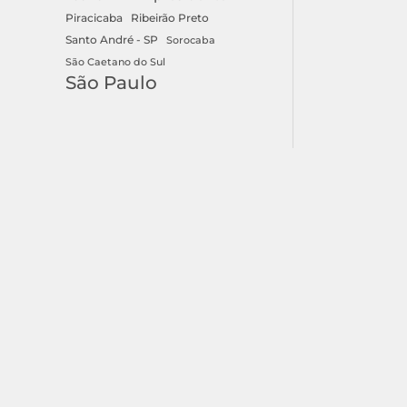
Ribeirão Preto
Piracicaba
Santo André - SP
Sorocaba
Corec
São Caetano do Sul
São Paulo
O Bol