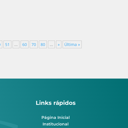
0
51
...
60
70
80
...
»
Última »
Links rápidos
Página Inicial
Institucional