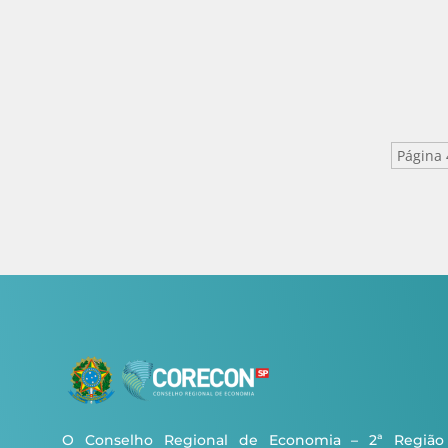
Integ
Página 
O Conselho Regional de Economia – 2ª Região